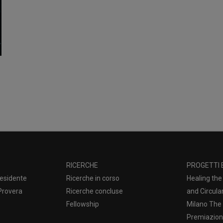
RICERCHE
PROGETTI 
esidente
Ricerche in corso
Healing the 
 Provera
Ricerche concluse
and Circul
Fellowship
Milano The 
Premiazione